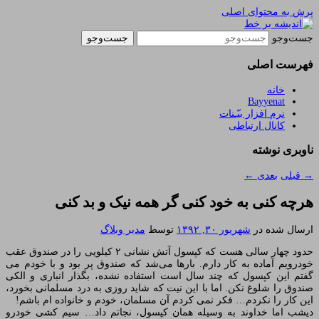
پرش به محتوای اصلی
یادداشتهای یک معلم در باب زندگی، اخلاق، اخبار،
اندیشه بر خط
جست‌وجو
علم و سیاست
فهرست اصلی
خانه
Bayyenat
نرم افزار بیّـنات
کانال ارتباطی
ناوبری نوشته
→
قبلی
بعدی
←
هرچه کنی به خود کنی گر همه نیک و بد کنی
ارسال شده در
شهریور ۳۰, ۱۳۹۲
توسط
مدیر وبلاگ
حدود چهار سالی هست که کپسول آتش نشانی ۲ کیلویی را در صندوق عقب
خودرویم آماده به کار دارم. بارها می‌شد که صندوق پر بود و با خودم می
گفتم این کپسول که چند سال است استفاده نشده، بگذار انباری و الکی
صندوق را شلوغ نکن. اما با این نیت که شاید روزی به درد مسلمانی بخورد،
این کار را نکردم… فکر نمی کردم آن مسلمان، خودم و خانواده ام باشم!
دیشب اما خداوند به وسیله همان کپسول، نجاتم داد… سیم کشی خودرو