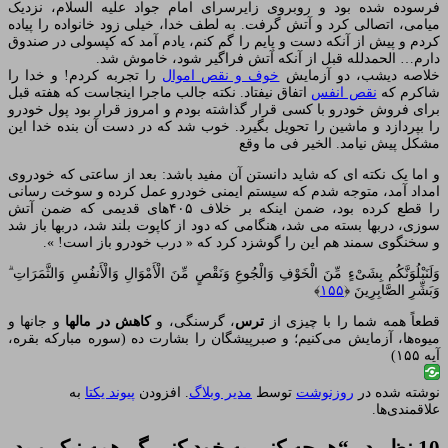
فرسوده شده بود و روبروی زایرسرای امام جواد علیه السلام، نزدیک
میامی، اتصالی کرد و آتش گرفت. به لطف خدا، خیلی زود خانواده را پیاده
کردم و پیش از آنکه دست و پایم را گم کنم، یادم آمد که کپسولی در صندوق
دارم… الحمدلله قبل از آنکه آتش فراگیر شود، خاموش شد.
خلاصه دیشب، دو آزمایش
خوف و نقص اموال
را تجربه کردم! و خدا را
شاکرم که
نقص انفس
اتفاق نیفتاد. نکته جالب ماجرا اینجاست که هفته قبل
برای فروش خودرو با کسی قرار گذاشته بودم و امروز قرار بود پول خودرو
را بپردازد و ماشین را تحویل بگیرد. خوب شد که در دست آن بنده خدا این
مشکل پیش نیامد. الخیر فی ما وقع
و اما یک نکته ای که شاید دانستن آن مفید باشد: بعد از ساعتی که خودروی
امداد آمد، متوجه شدم که سیستم ایمنی خودرو عمل کرده و سوخت رسانی
را قطع کرده بود، ضمن اینکه بر خلاف ۴۰۵های قدیمی که ضمن آتش
سوزی، دربها بسته می شد، هنگامی که دود از کاپوت بلند شد، دربها باز شد
و سخنگوی سمند هم این را گوشزد کرد که « درب خودرو باز است! ».
وَلَنَبْلُوَنَّکُم بِشَیْءٍ مِّنَ الْخَوْفِ وَالْجُوعِ وَنَقْصٍ مِّنَ الْأَمْوَالِ وَالْأَنفُسِ وَالثَّمَرَ‌اتِ ۗ
وَبَشِّرِ‌ الصَّابِرِ‌ینَ ﴿
۱۵۵
﴾
قطعاً همه شما را با چیزی از
ترس
، گرسنگی، و
کاهش در مالها
و جانها و
میوه‌ها، آزمایش می‌کنیم؛ و صبرپیشگان را بشارت ده (سوره مبارکه بقره،
آیه ۱۵۵)
نوشته شده در
روزنوشت
توسط
مدیر وبلاگ
. افزودن
پیوند یکتا
به
علاقمندی‌ها.
10 نظر در “
هرچه کنی به خود کنی گر همه نیک و بد