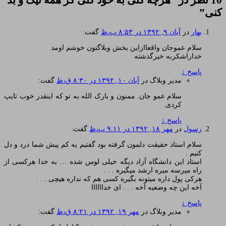
کنی
”
بهار
در
آبان ۹, ۱۳۹۲ در ۸:۵۳ ب٫ظ
گفت:
سلام عموجان واقعاازاین بخش وبلاگتون خوشم اومد
خداراشکربه خیرگذشته
پاسخ
↓
مدیر وبلاگ
در
آبان ۱۰, ۱۳۹۲ در ۸:۳۰ ق٫ظ
گفت:
سلام عمو جان. ممنون و بارک الله به تو که اینقدر خوب تایپ
کردی.
پاسخ
↓
رسول
در
مهر ۱۸, ۱۳۹۲ در ۹:۱۱ ب٫ظ
گفت:
سلام استاد حقیقت دلمون گرفته بود گفتیم یه کم پیش شما درد و دل
کنیم .
استاد این دانشگاه آزاد دیگه خیلی لوس شده … به خدا هرکسی از
راه میرسه میره ارشد میگیره . . .
هرکی پول داره میتونه بگیره کسی هم که نداره هیچی . . .
آخه این چه وضعیه آخه . . . ای خداااااا
پاسخ
↓
مدیر وبلاگ
در
مهر ۱۹, ۱۳۹۲ در ۸:۲۱ ق٫ظ
گفت: