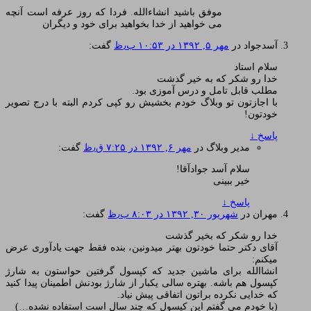
موفق باشید انشاءالله. فردا که روز عرفه است آنچه
می خواهید از خدا بخواهید برای خود و دیگران
آسدجواد
در
مهر ۵, ۱۳۹۲ در ۱۰:۵۳ ب٫ظ
گفت:
سلام استاد
خدا رو شکر که به خیر گذشت
مطلب قابل تامل و درس آموزی بود.
با اجازتون تو وبلاگ خودم بخشیش رو کپی کردم البته با درج تصویر
خودتون!
پاسخ
↓
مدیر وبلاگ
در
مهر ۶, ۱۳۹۲ در ۷:۲۵ ق٫ظ
گفت:
سلام آسد جوادآقا!
خیر ببینی
پاسخ
↓
مهران
در
شهریور ۳۰, ۱۳۹۲ در ۸:۰۳ ب٫ظ
گفت:
خدا رو شکر که بخیر گذشت
آقای دکتر حتما خودتون بهتر میدونین، بنده فقط جهت یادآوری عرض
میکنم:
انشاالله برای ماشین جدید که کپسول گرفتین حواستون به شارژ
کپسول هم باشه. بهتره سالی یکبار از شارژ بودنش اطمینان پیدا کنید
که خدایی نکرده براتون اتفاقی پیش نیاد.
(با خودم می گفتم این کپسول که چند سال است استفاده نشده…)