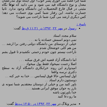
شما چرا غصه می خوری پسر خوب؟ اول اینکه توی مدرکشان
معدل و نوع دانشگاه قید می شود و می دانید که
نوعا
نگاه
مثبتی در قبال فارغ التحصیلات این دانشگاه وجود ندارد. ثانیا
جسارت نباشه، این رفتار شما کمی بوی حسادت می دهد؛
کس دیگری ارشد می گیرد شما ناراحت می شوید؟
پاسخ
↓
رسول
در
مهر ۲۲, ۱۳۹۲ در ۱۱:۲۱ ق٫ظ
گفت:
سلام مجدد استاد
نمی دونم اسمش حسادته یا نه . . .
خیلی از دوستای من دانشگاه دولتی رفتن برا ارشد …
من هم کلی خوشحال شدم .
ناراحت نیستم چون خودم زحمتی نکشیدم تا قبول بشم
.
اما دانشگاه آزاد قضیه اش فرق میکنه . . .
اصلا زحمت نمیخواد فقط پول میخواد . . .
امیدوارم این روند خرابکاری دانشگاه آزاد به سطح
دکتری نرسه واقعا
اول لیسانس حالا فوق لیسانس … خدا به خیر کنه …
دوستتون دارم استاد …
باور کنید من و خیلی از دوستان معتقدیم شما نمونه ی
بارز یه جوان موفق ایرانی هستید . . .
خدا یاورتون باشه
ما رو دعا کنید
مدیر وبلاگ
در
مهر ۲۲, ۱۳۹۲ در ۱۲:۵۰ ب٫ظ
گفت: