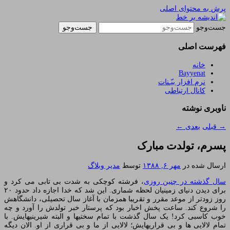
پرش به محتوای اصلی
یادداشتهای یک معلم در باب زندگی، اخلاق، اخبار،
اندیشه بر خط
جست‌وجو
علم و سیاست
فهرست اصلی
خانه
Bayyenat
نرم افزار بیّـنات
کانال ارتباطی
ناوبری نوشته
→
قبلی
بعدی
←
پسرم، تولدت مبارک
ارسال شده در
مهر ۶, ۱۳۸۸
توسط
مدیر وبلاگ
سال گذشته در چنین روزی
، فرشته کوچکی به شدت بی تابی می کرد و
برای دیدن دنیای زمینیان لحظه شماری. این شد که خدا اجازه داد حدود ۲۰
روز زودتر از موعد مقرر و تقریبا همزمان با آغاز سال تحصیلی، دانشگاهش
را شروع کند. ساعت پخش اخبار بود که پرستار خبر تولدش را آورد و چه
خوب کاسبی کرد! یک سال گذشت با تمام سختیها و البته شیرینیهایش. با
تمام لالایی ها و بی قراریهایش؛ لالایی از ما و بی قراری از او. الان دیگه