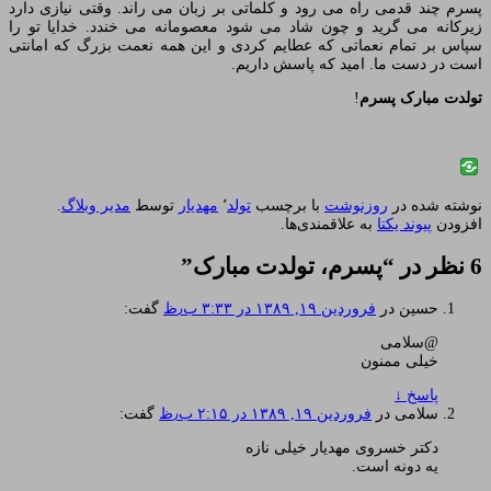
پسرم چند قدمی راه می رود و کلماتی بر زبان می راند. وقتی نیازی دارد
زیرکانه می گرید و چون شاد می شود معصومانه می خندد. خدایا تو را
سپاس بر تمام نعماتی که عطایم کردی و این همه نعمت بزرگ که امانتی
است در دست ما. امید که پاسش داریم.
تولدت مبارک پسرم
!
نوشته شده در
روزنوشت
با برچسب
تولد
٬
مهدیار
توسط
مدیر وبلاگ
.
افزودن
پیوند یکتا
به علاقمندی‌ها.
6 نظر در “
پسرم، تولدت مبارک
”
حسین
در
فروردین ۱۹, ۱۳۸۹ در ۳:۳۳ ب٫ظ
گفت:
@سلامی
خیلی ممنون
پاسخ
↓
سلامی
در
فروردین ۱۹, ۱۳۸۹ در ۲:۱۵ ب٫ظ
گفت:
دکتر خسروی مهدیار خیلی نازه
یه دونه است.