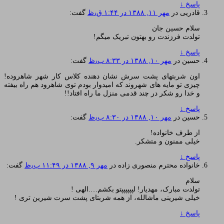
پاسخ
↓
قادریی
در
مهر ۱۱, ۱۳۸۸ در ۱:۴۴ ق٫ظ
گفت:
سلام حسین جان
تولدت فرزندت رو بهتون تبریک میگم!
پاسخ
↓
حسین
در
مهر ۱۰, ۱۳۸۸ در ۸:۳۳ ب٫ظ
گفت:
اون شربتهای پشت سرش نشان دهنده کلاس کار شهر شاهروده!
چیزی تو مایه های شهروند که امیدوار بودم توی شاهرود هم راه بیفته
و خدا رو شکر در چند قدمی منزل ما راه افتاد!!
پاسخ
↓
حسین
در
مهر ۱۰, ۱۳۸۸ در ۸:۳۰ ب٫ظ
گفت:
از طرف خانواده!
خیلی ممنون و متشکر.
پاسخ
↓
خانواده محترم منصوری زاده
در
مهر ۹, ۱۳۸۸ در ۱۱:۴۹ ب٫ظ
گفت:
سلام
تولدت مبارک، مهدیار! لپپپپپپتو بکشم….الهی !
خیلی شیرینی ماشالله، از همه شربتای پشت سرت شیرین تری !
پاسخ
↓