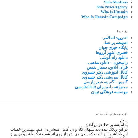
Shia Muslims
Shia News Agency
Who is Hussain
Who Is Hussain Campaign
پیوندها
اندروید اسلامی
اندیشه بر خط
پایگاه خبری جوان
خضری، شهر آرزوها
دانلود رام گوشی
راسخون – دانلود مذهبی
قرآن آنلاین، بسیار نفیس
کانال آموزشی دکتر خسروی
کانال سروشی دکتر خسروی
گنجور – گنجینه شعر پارسی
مجموعه داده برای OCR فارسی
موسسه فرهنگی تبیان
اندیشه های یک معلم
سلام
به اندیشه بر خط خوش آمدید.
در این وبلاگ بنده یادداشتهای گاه و بی گاهی منتشر می کنم. مهمترین خصلت
این یادداشتها این است که سعی می شود از روی اندیشه و تفکر باشد و دردی از