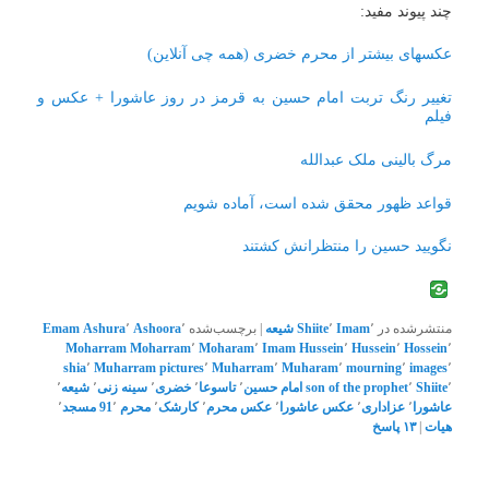
چند پیوند مفید:
عکسهای بیشتر از محرم خضری (همه چی آنلاین)
تغییر رنگ تربت امام حسین به قرمز در روز عاشورا + عکس و
فیلم
مرگ بالینی ملک عبدالله
قواعد ظهور محقق شده است، آماده شویم
نگویید حسین را منتظرانش کشتند
منتشرشده در
٬
Imam
٬
Shiite
شیعه
|
برچسب‌شده
٬
Ashoora
٬
Ashura
Emam
Moharram
Moharram
٬
Moharam
٬
Imam Hussein
٬
Hussein
٬
Hossein
٬
shia
٬
Muharram pictures
٬
Muharram
٬
Muharam
٬
mourning
٬
images
٬
٬
Shiite
٬
son of the prophet
امام حسین
٬
تاسوعا
٬
خضری
٬
سینه زنی
٬
شیعه
٬
عاشورا
٬
عزاداری
٬
عکس عاشورا
٬
عکس محرم
٬
کارشک
٬
محرم 91
٬
مسجد
٬
هیات
|
۱۳
پاسخ