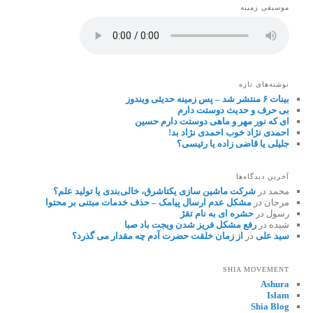
موسیقی زمینه
نوشته‌های تازه
بینات ۶ منتشر شد – پس زمینه حدیثی ویندوز
بی حرف و حدیث دوستت دارم
ای که نور مهر و ماهی دوستت دارم حسین
احمدی نژاد خوب احمدی نژاد بد!
جلیلی یا قاضی زاده یا رئیسی؟
آخرین دیدگاه‌ها
محمد
در
شرکت ماشین سازی یکتاشرق، خالی‌بندی یا تولید علم؟
مرجان
در
مشکل عدم ارسال پیامک – حذف خدمات مبتنی بر محتوا
رسول
در
حشره ای به نام تقژ
شیده
در
رفع مشکل فریز شدن ویجت باد صبا
سید علی
در
از زمان خلقت حضرت آدم چه مقدار می گذرد؟
SHIA MOVEMENT
Ashura
Islam
Shia Blog