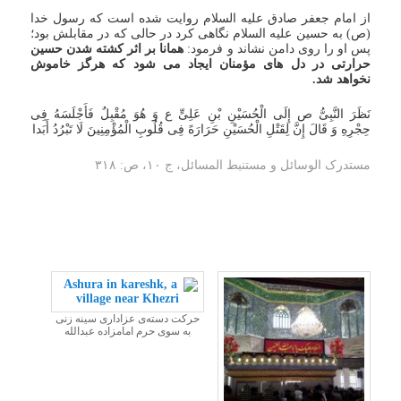
از امام جعفر صادق علیه السلام روایت شده است که رسول خدا
(ص) به حسین علیه السلام نگاهی کرد در حالی که در مقابلش بود؛
پس او را روی دامن نشاند و فرمود:
همانا بر اثر کشته شدن حسین
حرارتی در دل های مؤمنان ایجاد می شود که هرگز خاموش
نخواهد شد.
نَظَرَ النَّبِیُّ ص إِلَى الْحُسَیْنِ بْنِ عَلِیٍّ ع وَ هُوَ مُقْبِلٌ فَأَجْلَسَهُ فِی
حِجْرِهِ وَ قَالَ إِنَّ لِقَتْلِ الْحُسَیْنِ حَرَارَهً فِی قُلُوبِ الْمُؤْمِنِینَ لَا تَبْرُدُ أَبَدا
مستدرک الوسائل و مستنبط المسائل، ج ‏۱۰، ص: ۳۱۸
حرکت دسته‌ی عزاداری سینه زنی
به سوی حرم امامزاده عبدالله