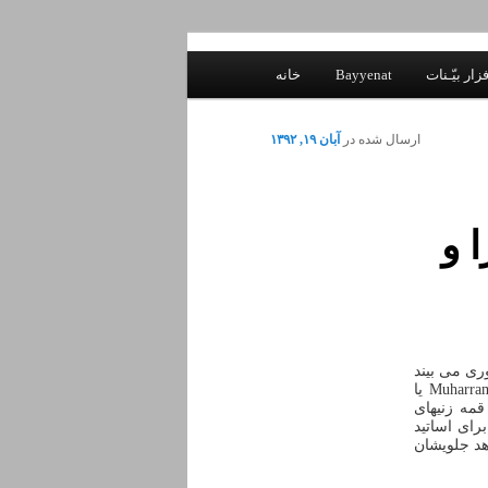
زار بیّـنات
Bayyenat
خانه
ارسال شده در
آبان ۱۹, ۱۳۹۲
 و
ری می بیند
که ما شیعیان نمی بینیم. آنها در گوگل جستجو می کنند Ashoora یا Ashura یا Shia یا Muharram یا
 قمه زنیهای
رای اساتید
هد جلویشان