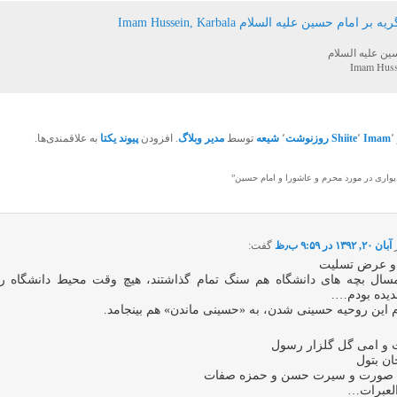
ین علیه السلام
Imam Huss
٬
Imam
٬
Shiite
روزنوشت
٬
شیعه
توسط
مدیر وبلاگ
. افزودن
پیوند یکتا
به علاقمندی‌ها.
یواری در مورد محرم و عاشورا و امام حسین
”
آبان ۲۰, ۱۳۹۲ در ۹:۵۹ ب٫ظ
گفت:
 و عرض تسلیت
مسال بچه های دانشگاه هم سنگ تمام گذاشتند، هیچ وقت محیط دانشگاه را 
دیده بودم….
م این روحیه حسینی شدن، به «حسینی ماندن» هم بینجامد.
ت و امی گل گلزار رسول
ن بتول
صورت و سیرت حسن و حمزه صفات
العبرات…