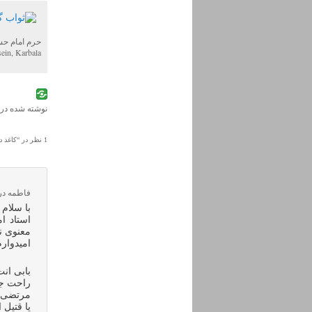
حرم امام حس
ein, Karbala
نوشته شده در
1 نظر در “
کاغذ د
فاطمه
در
با سلام
استاد ا
معنوی ن
امیدوار
بابی ان
راحت جا
مرتضی 
یا قتیل 