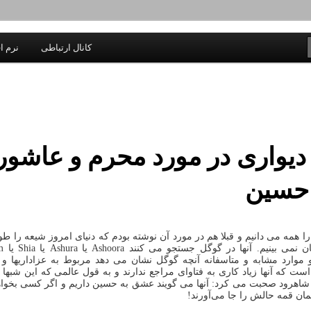
یادداشتهای یک معلم در باب زندگی، اخلاق، اخبار، علم و سیاست
کانال ارتباطی
نرم اف
اندیشه بر خط
دیواری در مورد محرم و عاشورا
 حسین
ا همه می دانیم و قبلا هم در مورد آن نوشته بودم که دنیای امروز شیعه را طو
Moharr و موارد مشابه و متاسفانه آنچه گوگل نشان می دهد مربوط به عزاداریها و
است که آنها زیاد کاری به فتاوای مراجع ندارند و به قول عالمی که این شبها ب
شاهرود صحبت می کرد: آنها می گویند عشق به حسین داریم و اگر کسی بخوا
همان قمه حالش را جا می‌آورند!