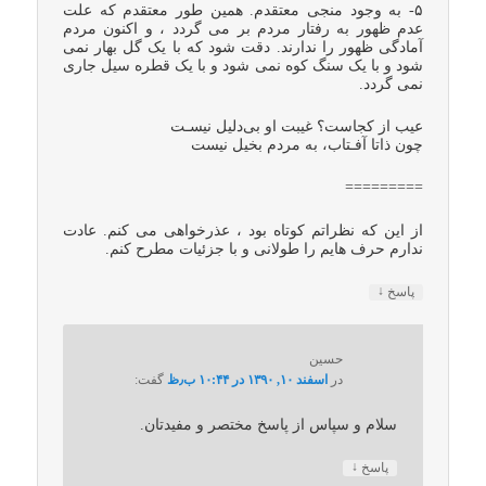
۵- به وجود منجی معتقدم. همین طور معتقدم که علت
عدم ظهور به رفتار مردم بر می گردد ، و اکنون مردم
آمادگی ظهور را ندارند. دقت شود که با یک گل بهار نمی
شود و با یک سنگ کوه نمی شود و با یک قطره سیل جاری
نمی گردد.
عیب از کجاست؟ غیبت او بی‌دلیل نیسـت
چون ذاتا آفـتاب، به مردم بخیل نیست
=========
از این که نظراتم کوتاه بود ، عذرخواهی می کنم. عادت
ندارم حرف هایم را طولانی و با جزئیات مطرح کنم.
↓
پاسخ
حسین
در
اسفند ۱۰, ۱۳۹۰ در ۱۰:۴۴ ب٫ظ
گفت:
سلام و سپاس از پاسخ مختصر و مفیدتان.
↓
پاسخ