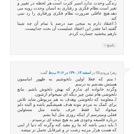
زندگی.وحدت ندارد.اسیر کثرت است.هر لحظه در تغییر و
تغیر است.نظام فکری و رفتاری به انسان وحدت رویه می
دهد.هیچ عاقلی ضرورت نظام فکری ورفتاری را رد نمی
کند.
5:اعتقاد دارم به منجی صد درصد با تمام آن چه شما
گفتید.اما چقدر این اعتقاد عملیست آن بحث جداییست.
بازهم ببخشید جسارت کردم.
↓
پاسخ
زهرا ورودی88
در
اسفند ۱۳, ۱۳۹۰ در ۴:۱۶ ب٫ظ
گفت:
۱.منم که فعلا اولین دلخوشیم به ظهور اماممون
هستش.بعدشم به درسم.
وگرنه خانواده ای ندارم که بهش دلخوش باشم…مانع
دلخوشی هام نشن چیز دیگه ای نمیخوام ازشون.
2.معلومه که دلخوشی وهدف به هم مربوطن.شاید تلاش
برای کمک به مردم بتونه هدف همیشگیم باشه.و البته دلم
میخواد اینا فقط حرف نباشه مثل مسئولین
فعلی.ومیترسم از اینکه روزی مثل اینا بشم.
درباره فلسفه وجودی هم به هیچ نتیجه ای نرسیدم…
3.باید دینی باشه که ما رو مقید کنه وگرنه که دنیا از اینی
که هست هزار مرتبه زشت تر و غیرقابل تحمل تر میشه.