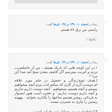
رضا
در
اسفند ۱۰, ۱۳۹۰ در ۰:۳۸ ق٫ظ
گفت:
راستی من برق ۸۷ هستم.
↓
پاسخ
رضا
در
اسفند ۱۰, ۱۳۹۰ در ۰:۳۷ ق٫ظ
گفت:
۱.در این کوچه هایی که تاریک هستند ، من از حاصلضرب
تردید و کبریت میترسم اگر کاشف معدن صبح آمد صدا کن
مرا !!
2.هدف تنوع:زندگی و تحصیل در جای مورد علاقه
ام.دوست دارم از کاری که میکنم لذت ببرم.آنچه میخواهیم
نیستیم و آنچه هستیم نمیخواهیم ٬ آنچه دوست داریم نداریم
و آنچه داریم دوست نداریم ٬ و عجیب است هنوز امیدوار
به فردائی روشن هستیم ساعتها را بگذارید بخوابند . بیهوده
زیستن را نیازی به شمردن نیست.
۳.ایدئولوژی من در مسایل دینی ام این است: