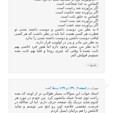
التماس به خدا شجاعت است
اگر برآورده شد رحمت است
اگر برآورده نشد حکمت است
التماس به خلق ذلت است
اگر برآورده شد منت است
اگر برآورده نشد خفت است
4.به نظر من دوست داشتن و دوست داشته شدن تو
فطرت هر کسی هست اما باید در نظر داشت که هر کسی
لیاقت دوست داشتن و دوست داشته شدن را ندارد.
به نظر من مادر و پدر در اولویت قرار دارند.
5.به نظر من منجی وجود داره اما هنوز فرد خاصی بهم
ثابت نشده.تا وقتی که چیزی روحا و قلبا بهم ثابت نشه
نمیتونم قبولش کنم.
↓
پاسخ
مهران
در
اسفند ۹, ۱۳۹۰ در ۱:۴۹ ب٫ظ
گفت:
استاد جواب این سوالات بسیار طولانی تر از اونیه که بشه
راحت توی چندتا جمله بیانشون کرد. من خودم در مورد هر
کدوم شاید نزدیک یک صفحه حرف دارم. اما ان شاالله در
فرصت مقتضی خلاصه اون رو اینج می نویسم و شاید
کاملش را هم برایتان ایمیل کردم.