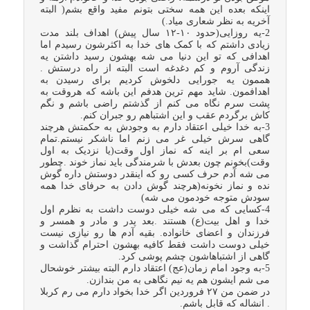
اینکه بعده این همه سختی بتونم مفید واقع بشم( البته
آخریه به نظر شعاری میاد.)
2-یه روزایی(حدود ۱۰-۱۲ سال پیش) اهداف بلند مدت
زیادی داشتم که با کمک های خدا به اکثرشون رسیدم اما
اهدافی که تو این دنیا می شه بهشون رسید داشتن یه
زندگی آروم و کم دغدغه است البته از راه درستش .
هممون یه جورایی دلخوش کردیم برای رسیدن به
اهدافمون. شاید مهم ترین هدفم این باشه که هروقت به
پشت سرم نگاه می کنم از گذشتم راضی باشم و نگم
کاش برگردم عقب و این اشتباهم رو جبران کنم.
3-به خدا خیلی اعتقاد دارم به وجودش به حکمتش هرچند
گاهی سرش خیلی غر می زنم اما ناشکر نیستم.تمام
سعی ام بر اینه که نماز اول وقت(یا نزدیک به اول
وقت)بخونم چون بعدش با شرمندگی باید نماز خوند .چطور
می شه آدم حرف کسی رو که اینقدر دوستش داره گوش
نده و نماز نخونه(هرچند گوش دادن به حرفای خدا همه
سودش متوجه خودمون می شه)
4-کسایی که می شه خیلی دوست داشت به نظرم اول
خدا و اهل بیت(ع) هستند .بعد پدر و مادر و همسر و
فرزندان و اعضای خانواده. بقیه آدم ها رو نیازی نیست
خیلی دوست داشت فقط کافیه بهشون احترام گذاشت و
گاهی از اشتباهاشون چشم پوشی کرد.
5-به وجود امام زمان(عج) اعتقاد دارم البته بیشتر خوشحال
می شم ایشون هم یه نیم نگاهی به من بندازن.
در ضمن من ۲۷ فروردین اگر خدا بخواد دارم می رم کربلا
. انشاله که قابل باشم.