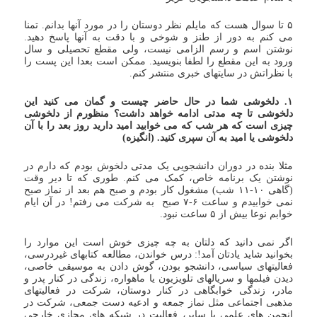
۵ تا سوال هست که مایلم نظر دوستان را در مورد آنها بدانم. تمنا
می کنم به دور از طنز و شوخی و با دقت به آنها پاسخ دهید.
نوشتن اسم و رسم الزامی نیست، ولی مقطع تحصیلی و سال
ورود به این مقطع را لطفا بنویسید. ممکن است بعدا این پست را
با نظراتش در سایتهای خبری منتشر کنم.
۱. دلخوشی شما در حال حاضر چیست و گمان می کنید این
دلخوشی تا چه مدتی ادامه خواهد داشت؟ منظورم از دلخوشی
چیزی است که هر شب که می خوابید امید دارید روز بعد را با آن
دلخوشی یا امید به آن سپری کنید. (انگیزه)
مثلا بنده در دوران دانشجویی یک مدتی دلخوش بودم که دارم در
نوشتن یک برنامه خاص، کمک می کنم. طوری که تا دیر وقت
(گاهی ۱۰-۱۱ شب) مشغول کار بودم و صبح هم بعد از نماز صبح
نمی خوابیدم و ساعت ۶-۷ صبح به شرکت می رفتم! در آن ایام
خوابم نوعا بیش از ۵ ساعت نبود.
اگر نمی دانید که دلتان به چه چیزی خوش است این موارد را
بخوانید شاید یادتان آمد!: درس خواندن، مطالعه کتابهای غیردرسی،
فعالیتهای سیاسی، دانشجو بودن، گوش دادن به موسیقی خاصی،
دیدن فیلمها و سریالهای تلویزیون یا ماهواره، زندگی در کنار پدر و
مادر، زندگی خوابگاهی در کنار دوستان، شرکت در فعالیتهای
مذهبی اجتماعی مثل نماز جمعه و ادعیه دست جمعی، شرکت در
انجمن های علمی یا سایر، فعالیت در شبکه های مجازی خارجی