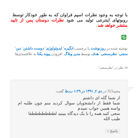
با توجه به وجود نظرات اسپم فراوان که به طور خودکار توسط
روبوتهای اینترنتی تولید می شود
نظرات دوستان پس از تایید
منتشر خواهد شد
.
نوشته شده در
روزنوشت
با برچسب
انگیزه
٬
ایدوئولوژی
٬
دوست داشتن
٬
دین
٬
منجی
٬
نظرسنجی
٬
هدف
توسط
مدیر وبلاگ
. افزودن
پیوند یکتا
به علاقمندی‌ها.
24 نظر در “
نظرسنجی
”
مجید313
در
دی ۲, ۱۳۹۱ در ۱:۲۹ ب٫ظ
گفت:
از شما گله ای داشتم
شما فقط از دانشجویان سوال کردید منم چون طلبه ام
واسه همین جواب نمیدم
سعی کنید همه را با یک دیدگاه ببینید لطططططططفا
طیب الله
↓
پاسخ