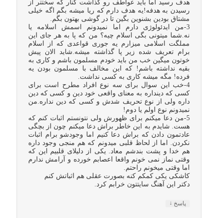
هدف رسید اما باید عواطف رو گذاشت کنار که سختتر از
رسیدن به هدفه!یه هدف دارم که ریا میشه بگم اگه خیلی
مشتاق بودین بشنوین بگین تا در گوشی بهتون بگم.
3-من ایدئولوژی دارم اما نمیدونم اسمش اسلامه یا
نه.شما میتونی بگی اسلام چیه؟ من که پا به هر جای این
مملگت اسلامی میزارم یه جوری قواعدی که از اسلام
برام تعریف شده زیر پا گذاشته میشه.شاید الان پیش
خوتون میگین خب من باید خودم مسلمون باشم و کاری به
بقیه نداشته باشم! که این مخالف با مسلمون بودن یه
فرده! مگه میشه کاری به کسی نداشت.
4-خب این سوال برای سه نوع افراد مطرح است برای
کسی که دینداره به معنای واقعی خود دین و کسی که دین
داره ولی از نوع تحریف شدش و کسی که دین نداره.من
نمیدونم نوع اولم یا دوم!
5-من دعا میکنم برای ظهورش ولی نتونستم اثبات کنم که
هست. شایدم به این خاطر براش دعا میکنم چون از بچگی
عادتمون دادن که براش دعا کنیم اما وجودشو برام اثبات
نکردن. اما از لحاظ قلبی میدونم که هم منجی وجود داره
هم خدا و پشت بندشم معاد. یکی از دلیلای قلبیم این که
وقتی نماز نمی خونم واقعا اعصابم خورده و آرامش ندارم
اما وقتی میخونم راحتم.
کاشکی یکی کمکم کنه بصورت عقلی هم اثباتش کنم
دکتر این آهنگ سایتتون خرابم کرد.
↓
پاسخ