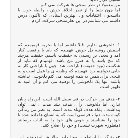
من معمولا در نظر سنجی ها شرکت نمی کنم.
اما چون شما را از نظر اخلاق خوش ، رابطه خوب با
دانشجو ، اعتقادات و… بهترین استادی که تاکنون درس
داشتم می شناسم در این نظرسنجی شرکت کردم.
=========
۱- دلخوشی ندارم. قبلا داشتم اما با تجربه فهمیمدم که
اسمش روشه دل خوش. فهمیدم که باید با واقعیت کنار
آمد و سعی بر رسیدن به حقیقیت باشیم. حقیقت هرچند
که تلخ باشد یا به ضرر من باشد. فهمیدم که نباید از
شکست (نبود حقیقت) ناراحت شد. چون با ناراحتی کار به
جایی نخواهیم برد. فهمیدم که وظیفه ی ما عمل است و نه
نتیجه. برای همین به همه توصیه می کنم دلخوشی نداشته
باشند. تنها یک دلخوشی را توصیه می کنم و آن امید به
ظهور است.
۲- هدف من حرکت در فی سبیل الله است. این راه پایان
ندارد. اما دلخوشی را ، هدف بلند مدت ، نمی توان
پنداشت ، بلکه هدف کوتاه مدت است. به نظر من زندگی
کوتاه مدت دنیا ، فرصتی است که به انسان ها داده شده تا
خود را بشناسند و خوبی های خود را به اثبات برسانند
(منظورم شهرت نیست) و خود را اصلاح کنند.
۳- زندگی با ایدئولوژی معنا دارد. حالا هر ایدئولوژی ای.