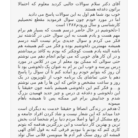
آقای دکتر سلام سوالات جالبی کردید معلوم که احتمالا
براتون دغدغه هستند
خوب بود شما هم اول به این سوالات پاسخ می دادید
اما در مورد خودم چون سوال فرمودید مقطع تحصیلیم
کارشناسی و سال ورودم۱۳۸۷ است
1-دلخوشیم در حال حاضر درسم هست که بسیار هم برام
مهم هست و یادم هست به این سوال حتی در گذشته نیز
فکر می کردم و سوال جدیدی برام نیست البته درسم
همیشه مهمترین دلخوشیم بوده و فکر می کنم همیشه هم
باشه البته یادم هست کوچکتر که بودم یه کاغذ برمیداشتم
و در آن کار های خوبی که می توانم انجام دهم می نوشتم
حتی سوالی که ممکن بود معلم از من در کلاس در مورد
درس بپرسه و خوب این بر ام به عنوان یک دلخوشی بود تا
آن روز که بتوانم خودم رو آماده کنم تا آن سوال را پاسخ
دهم یا حتی تماشای یک برنامه خوب از تلویزیون در یک
روز و ساعت مشخص و خاص که این ها را هم می نوشتم
و….و فکر کنم این دلخوشی همیشم باشه چون حقیقتا با
این دلخوشی و دغدغه ی درس و چیز جدید فهمیدن بزرگ
شدم و جداییش برام غیر ممکنه پس تا همیشه باهام
میمونه
2-هدفم در زندگی انصافا و حقیقتا خدمت به دیگران است
خدا میداند که این شعار نیست و شاد کردن افراد جامعه و
رفع مشکل از آنها و اصلا مردم دنیا برام شخصا لذت بخش
ترین و بهترین کار دنیاست و این بزرگترین هدفمه که بتونم
کاری کنم که بودنم با نبودنم فرقی کنه به قول آقای الهی
قمشه ای روی سنگ قبر آدم ها مینویسن فلانی سال تولد