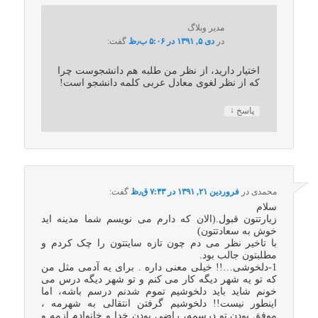
مدیر وبلاگ
در
دی ۵, ۱۳۹۱ در ۵:۰۶ ب٫ظ
گفت:
اختیار دارید، از نظر من طلبه هم دانشجوست چرا
که از نظر لغوی معادل عربی کلمه دانشجو است!
↓
پاسخ
محمدی
در
فروردین ۲۱, ۱۳۹۱ در ۷:۴۳ ق٫ظ
گفت:
سلام
زیارتتون قبول.(الان که دارم می نویسم شما مدینه اید
خوش به سعادتتون)
با تاخیر نظر می دم چون تازه سایتتون را چک کردم و
مطلبتون جالب بود.
1-دلخوشی…!! خیلی معنی داره . برای یه آدمی مثل من
که تو یه شهر دیگه کار می کنم و تو شهر دیگه درس می
خونم شاید باید دلخوشیم تموم شدنم درسم باشه، اما
اینطور نیست!! دلخوشیم گرفتن انتقالی به شهرمه ،
موفق بودن تو درسمه، راضی بودن خدا و خانوادم ازمه و