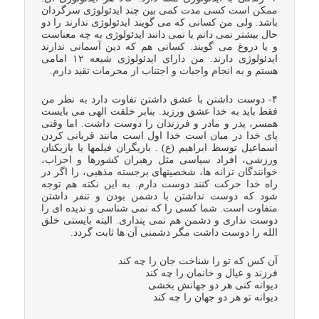
ممکن است کسی مدت کمی بین چند ایدئولوژی سرگردان
باشد. ولی من کسانی که می گویند ایدئولوژی ندارند را دو
حال بیشتر نمی دانم یا نمی دانند ایدئولوژی به چه معناست
و یا دروغ می گویند. کسانی هم که دین آسمانی ندارند
ایدئولوژی دارند. من دارای ایدئولوژی شیعه ۱۲ امامی
هستم و به انجام واجبات و اجتناب از محرمات تقید دارم.
۴- دوست داشتن با عشق داشتن تفاوت دارد به نظر من
فقط باید به خدا عشق ورزید. بنابر خلقت الهی می بایست
همسر، پدر و مادر و فرزندان را دوست داشت. اما وقتی
پای خدا در میان است خدا اول است مانند قربانی کردن
اسماعیل توسط ابراهیم (ع) . بازیگران فیلمها یا بازیکنان
ورزشی، افراد سیاسی مثل رهبران کشورها و احزاب،
خوانندگان ترانه ها، شخصیتهای برجسته مذهبی، را اگر در
راه خدا حرکت کنند دوست دارم. به این نکته هم توجه
شود که دوست نداشتن با دشمن بودن و تنفر داشتن
متفاوت است. شما کسی را که نمی شناسی و ندیده ای را
دوست نداری و دشمن هم نمی پنداری. البته بایستی خلق
الله را دوست داشت مگر دشمنی آن ها ثابت گردد.
آن کس که تو را شناخت جان را چه کند
فرزند و عیال و خانمان را چه کند
دیوانه کنی هر دو جهانش بخشی
دیوانه تو هر دو جهان را چه کند