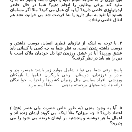
مقید کند برخی وظایف را انجام دهیم؟ شما در حال حاضر
ایدوئولوژی خاصی دارید؟ آیا به آن عمل می کنید؟ مثلا اگر مسلمان
هستید آیا تقید به نماز دارید یا نه؛ فرصت شد می خوانید، نشد هم
اتفاق خاصی نیفتاده.
۴. با توجه به اینکه از نیازهای فطری انسان، دوست داشتن و
دوست داشته شدن است، به نظر شما به چه کسی یا کسانی باید
عشق ورزید؟ آیا در عشق ورزیدن تنها دل خودمان ملاک است یا
دین را هم باید در نظر گرفت؟
پاسخ نوعی شما می تواند شامل موارد زیر باشد: همسر، پدر و
مادر و فرزندان، دوستان، برخی بازیگران فیلمها یا بازیکنان
ورزشی، افراد سیاسی مثل رهبران کشورها و احزاب، خوانندگان
ترانه ها، شخصیتهای برجسته مذهبی، … لطفا اسم ببرید.
۵. آیا به وجود منجی (به طور خاص حضرت ولی عصر (عج) )
اعتقاد دارید؟ تا چه میزان؟ مثلا اینکه می گویند ایشان زنده اند و
اعمال ما هر دوشنبه و پنجشنبه بر ایشان عرضه می شود را می
پذیرید؟