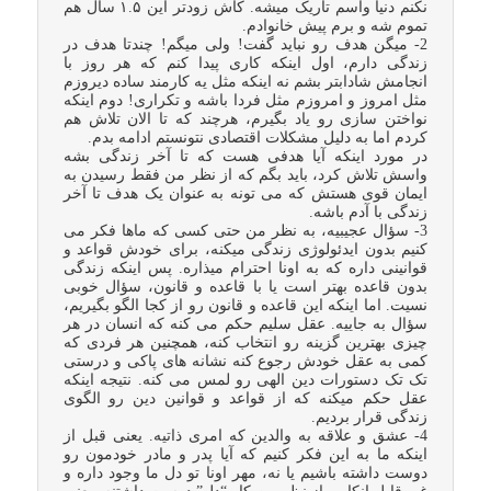
نکنم دنیا واسم تاریک میشه. کاش زودتر این ۱.۵ سال هم
تموم شه و برم پیش خانوادم.
2- میگن هدف رو نباید گفت! ولی میگم! چندتا هدف در
زندگی دارم، اول اینکه کاری پیدا کنم که هر روز با
انجامش شادابتر بشم نه اینکه مثل یه کارمند ساده دیروزم
مثل امروز و امروزم مثل فردا باشه و تکراری! دوم اینکه
نواختن سازی رو یاد بگیرم، هرچند که تا الان تلاش هم
کردم اما به دلیل مشکلات اقتصادی نتونستم ادامه بدم.
در مورد اینکه آیا هدفی هست که تا آخر زندگی بشه
واسش تلاش کرد، باید بگم که از نظر من فقط رسیدن به
ایمان قوی هستش که می تونه به عنوان یک هدف تا آخر
زندگی با آدم باشه.
3- سؤال عجیبیه، به نظر من حتی کسی که ماها فکر می
کنیم بدون ایدئولوژی زندگی میکنه، برای خودش قواعد و
قوانینی داره که به اونا احترام میذاره. پس اینکه زندگی
بدون قاعده بهتر است یا با قاعده و قانون، سؤال خوبی
نسیت. اما اینکه این قاعده و قانون رو از کجا الگو بگیریم،
سؤال به جاییه. عقل سلیم حکم می کنه که انسان در هر
چیزی بهترین گزینه رو انتخاب کنه، همچنین هر فردی که
کمی به عقل خودش رجوع کنه نشانه های پاکی و درستی
تک تک دستورات دین الهی رو لمس می کنه. نتیجه اینکه
عقل حکم میکنه که از قواعد و قوانین دین رو الگوی
زندگی قرار بردیم.
4- عشق و علاقه به والدین که امری ذاتیه. یعنی قبل از
اینکه ما به این فکر کنیم که آیا پدر و مادر خودمون رو
دوست داشته باشیم یا نه، مهر اونا تو دل ما وجود داره و