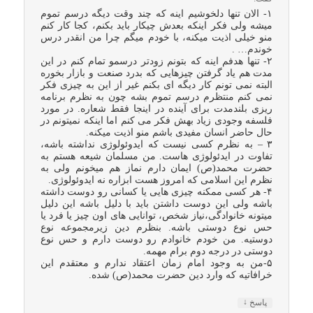
۱- الان تنها دلخوشیم اینه که چند وقت دیگه درسم تموم
میشه ولی فکر اینکه بعدش چیکار باید بکنم، کجا کار کنم
منو خیلی اذیت میکنه، با خودم میگم چرا من انقدر درس
خوندم… .
۲- تنها هدفم اینه که بتونم زودتر درسمو تمام کنم در این
مدت هم یاد گرفتن چیزهایی که بدرد صنعت و بازار بخوره
البته نمی تونم کار دیگه ای بکنم غیر از این به چیزی فکر
نمی کنم منتظرم درسم تموم بشه چون به نظرم برنامه
ریزی بلندمدت برای آینده در اینجا فقط شعاره. در مورد
فلسفه وجودی زیاد بهش فکر می کنم اما اینکه نمیتونم در
حال حاضر انسان مفیدی باشم منو اذیت میکنه.
۳ – به نظرم کسی نیست که ایدوئولوژی نداشته باشه،
تفاوت در ایدئولوژی هاست. من مسلمان شیعه هستم به
حضرت محمد(ص) ایمان دارم نماز هم میخونم ولی به
نظرم این اسلامی که امروز هست ابزاره نه ایدوئولوژی.
۴- هر کسی ممکنه چیزی هایی یا کسانی رو دوست داشته
باشه ولی این دوست داشتن باید با دلیل باشه این دلیل
میتونه خانوادگی،نیاز شخص، توانایی های اون چیز یا فرد یا
حس نوع دوستی باشه. بنظرم دین زیرمجموعه نوع
دوستیه. من خودم خانوادم رو دوست دارم و حس نوع
دوستی در درجه دوم برام مهمه.
۵-من به وجود امام زمان اعتقاد ندارم و معتقدم این
خرافاتیه که وارد دین حضرت محمد(ص) شده.
↓
پاسخ