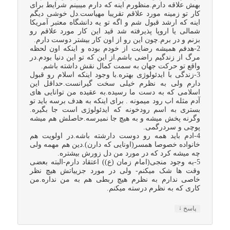
بهش علاقه دارم.منظورم اینه که دارم میبینم شرایط برای
کار تو زمینه مورد علاقم تقریبا مهیاست.دل خوشی دیگم
اینه که ارشد قبول شم و اگه تو یه دانشگاه معتبر آمریکا
شمالی یا اروپا پذیرفته شد قید این کار مورد علاقم رو
بزنم و در برم.چون این رو از اون کار بیشتر دوست دارم.
2-هدفم همیشه رضایت از خودم بوده و اینکه اون لحظه
مرگ از زندگیم راضی باشم.از این که تو این دنیا بودم.در
واقع تو حرکت جهان به سمت کمال نقش داشته باشم.
3-زندگی با ایدئولوژی بهتره.با وجود اینکه اسلام رو قبول
دارم ولی به نظرم خیلی سخت گیرانست.حداقل این
اسلامی که به دست ما رسیده.به عقیده من توانایی های
آدم مثله اب رود میمونه . برای اینکه به هدف برسه باید تو
بستری به اسم رودخونه که ایدئولوژی است جا بگیره.
وگرنه پخش میشه و به هیچ جا نمیرسه.حاصلش هم میشه
پوچی و سردرگمی.
4-ادم باید همه رو دوست دارشته باشه.در اولویت هم
خانواده خصوصا همسر(اونایی که دارن).دین هم مهمه ولی
چه میشه کرد که در مورد من دل زورش بیشتره.
5-به وجود منجی(امام زمان (ع)) اعتقاد دارم-البته بعضی
وقت ها شک میکنم- ولی در مورد جزییاتش هیچ نظر
خاصی ندارم به نظرم هیچ ربطی هم به من نداره.من
کاری که به نظرم درسته میکنم.
↓
پاسخ