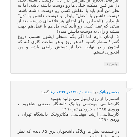
غیر قابل انکاره. از نظر من کار “دل” دوست داشتنه، یعنی
دل هر کس ممکنه خیلی ها رو دوست داشته باشه. اما به
نظر من آدم باید با عقلش کسی رو دوست داشته باشه.
دوست داشتن با “عقل” پایدار و دوست داشتن با “دل”
ناپایداره. (البته این برای ابتدای هر علاقه ای درسته. بعد از
مدتی که عقل کسی رو تأیید کنه، دل هم با عقل هم جهت
میشه و رأی به دوست داشتن میده)
5- ایمان دارم اما اگر بگم منتظر ایشون هستم، دروغ
گفتن! منتظر کسیه که هر روز و هر ساعت کاری کنه که
ایشون و در نهایت خدا از دستش راضی باشه و من
اینجوری نیستم.
↓
پاسخ
محسن رباتیک
در
اسفند ۱۰, ۱۳۹۰ در ۷:۲۶ ب٫ظ
گفت:
اسمم را از روی ایمیل می توانید بفهمید
کارشناسی مهندسی رباتیک دانشگاه صنعتی شاهرود ،
ورودی ۱۳۸۵ ، خروجی تیر ۱۳۹۰
کارشناسی ارشد مهندسی مکاترونیک دانشگاه تهران ،
وردی ۱۳۹۰
در قسمت نظرات وبلاگ داشجویان برق ۸۵ دیدم که نظر
سنجی قرار دادید