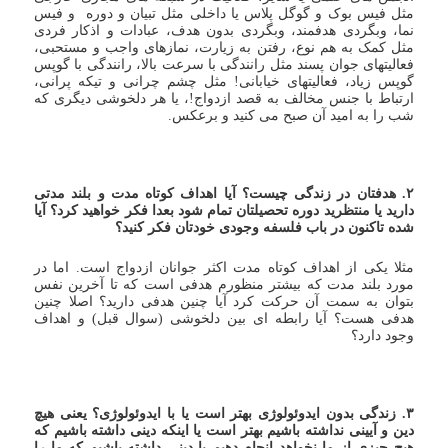
مثل فیس بوک و گوگل پلاس یا داخلی مثل تبیان و دوره و فیس
نما، وبگردی هدفمند، وبگردی بدون هدف، عبادات و اذکار فردی
مثل کمک به هم نوع، رفتن به زیارت، نمازهای واجب و مستحبی،
فعالیتهای جوان پسند مثل رانندگی با سرعت بالا، رانندگی با گوپس
گوپس زیاد، فعالیتهای خیابانی! مثل چشم چرانی و تیکه پرانی،
ارتباط با جنس مخالف به قصد ازدواج!، یا هر دلخوشی دیگری که
شب را به امید آن صبح می کنید و برعکس.
۲. هدفتان در زندگی چیست؟ آیا اهداف کوتاه مدت و بلند مدتی
دارید یا منتظرید دوره تحصیلتان تمام شود بعدا فکر خواهید کرد؟ آیا
شده تاکنون در باب فلسفه وجودی خودتان فکر کنید؟
مثلا یکی از اهداف کوتاه مدت اکثر جوانان ازدواج است. اما در
مورد بلند مدت که بیشتر منظورم هدفی است که تا آخرین نفس
بتوان به سمت آن حرکت کرد آیا چنین هدفی دارید؟ اصلا چنین
هدفی هست؟ آیا رابطه ای بین دلخوشی (سوال قبل) و اهداف
وجود دارد؟
۳. زندگی بدون ایدوئولوژی بهتر است یا با ایدوئولوژی؟ یعنی هیچ
دین و آیینی نداشته باشیم بهتر است یا اینکه دینی داشته باشیم که
هیچ چیزی از ما نخواهد انجام دهیم یا دینی داشته باشیم که ما را