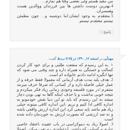
من مقید هستم ولی بعضی وقتا هم نمازم…
4.بهترین دوست داشتن ها بین فرزندان ووالدین هست
وهمسران.
5.معتقدم به وجود ایشان.اما دوشنبه و… چون مطمئن
نیستم معتقدم نیستم.
↓
پاسخ
مهدآبی
در
اسفند ۱۲, ۱۳۹۰ در ۷:۲۵ ب٫ظ
گفت:
۱. به این رسیدم که منفعت طلبی و برای خود کار کردن
کسالت و خستگی به همراه داره و چند وقتی می شود که
تنها انگیزه ادامه دادنم خانواده ام است.
2. هدف بلند مدت هدف آرمانی که معمولا فقط حرفه و از
عمل خیلی فاصله داره و از کسانی که صرفا حرف میزنند
متنفرم ؛در مورد فلسفه وجودی زمانی زیاد فکر میکردم و
نتیجه خوبی نداشت و با حذف اینکه گاها به تهی بودن دچار
میشد به این رسیدم که باید تو این دنیا نقش خودمونو به
اندازه کافی ادا کنیم و بریم ،این اندازه کافی میتونه خیلی
زیاد هم نباشد باید سعی کرد این اندازه ارزش واقعی باشه
و نه ضد ارزشی که بصورت ارزش به خوردمان داده شده
است
3. اصولا زیاد به دموکراسی در باب عقیده ،اعتقاد خاصی
ندارم و کسایی که داشتن ایدئولوژی رو نفی میکنن اصولا