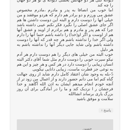
دیوانه کنی هر دو جهانش بخشی دیوانه ی تو هر دو جهان
را چه کند
اما خوب من انصافا به پدر و مادرم ،مادرم مخصوص
عشق می ورزم و دو برادر هم دارم که هردو موفقند و من
خیلی آنها را دوست دارم و البته این دوست داشتن ها هم
اگر جای عشق اصلی را نگیرد فکر نکنم عیبی داشته باشد
چرا که هم پدر و مادرم و هم برادرم از اویند و عشق آنها
هم از اوست و اگر او(خدا) را داشه باشم حتما آنها را دارم
ولی اگر خدا را نداشته باشم هر چه قدر که آنها را دوست
داشته باشم ولی شاید جایی دیگر آنها را نداشته باشم به
هر دلیل
خوب البته من خیلی های دیگر را هم دوست دارم هر آدم
نیکو سیرت خوبی را دوست دارم مثل شما آقای دکتر البته
انسان زیبایی را دوست دارد در هر کس و هر چیز و این هم
به نوعی جز فطرت ماست، زیبایی دانایی نیکویی
5-بله به وجود شان اعتقاد کامل دارم شاید از روی جهالت
گناه کنم اما می دانم حضور دارند و از اعمال من زود تر از
آنچه خودم انجام میدهم ایشان به اذن الله آگاهند و خدا
فرجشان ر ا نزدیک کند و ما را در آمادگی برای آن روز
بزرگ یاری برساند انشاالله
سلامت و موفق باشید
↓
پاسخ
حسین