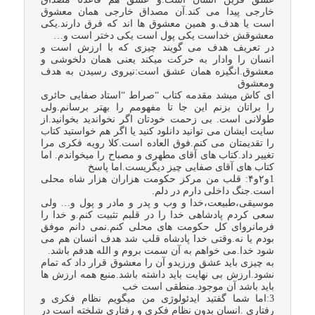
خارجی پیدا می کند.آن مصداق خارجی همان معشوق
است یا هدف.و همین معشوق ها اند که فرق دارند.یکی
معشوقش خداست یکی پول است یکی دختر است و…
در تعریف هدف می گویند چیزی که با ارزش است و
انسان را وادار به حرکت میکند یعنی همان دلخوشی و
معشوق.انگیزه همان عشق است:نیروی رسیدن به هدف
ومعشوق
ای کاش میشد مقدمه کتاب “صراط “استاد صفایی حائری
را براتان بزنم این جا تا مفهومم را بهتر برسانم.ولی
طولانی است. بی زحمت خودتان اگر نخواندید بخوانید.از
سایت ایشان می توانید دانلود کنید یا اگر هم خواستید کتاب
را تقدیمتان می کنم.فوق العاده است.کلا رویه فکری مرا
تغییر داد.کتاب های آقای مطهری و مصباح را میخواندم. اما
کتاب های آقای صفایی چیز دیگریست.اما پاسخ
1و۲و۴: قلب من مرکز حکومت هزاران هزار شاه محلی
است.جنگ داخلی دارم در دلم.
موسیقی،طبیعت،خدا و وب و پدر و مادر و پول و… ولی
سعی کردم پادشاهی خدا را در قلبم تثبیت کنم.و خدا را
فرمانروای کل حکومت های محلی کنم.نمی دانم موفق
بودم یا نه.وقتی خدا پادشاه قلب شد هدف انسان هم می
شود خدا.می خواهم به آن سمت بروم و الله هدفم باشد.
به چیزی باید عشق ورزیدو آن را معشوق قرار داد که تمام
نشود.ارزش بی نهایت باید داشته باشد.منبع همه ارزش ها
باید باشد آن موجود.منطقی است خب
3:اما شما گفتید ایدئولوژی من میگویم نظام فکری و
رفتاری .انسان بدون نظام فکری و رفتاری شلخته است در