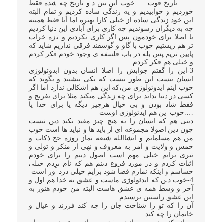
…… تاریخ فوت….. خوب این بین د و تاریخ چه شده فقط
خوردیم و خوابیدیم و یه زندگی ساده کردیم و تمام البته
این خود زندگی ساده از خیلی کارا بهتره اما آیا فقط همینه
چه به دیگران رسوندیم چه کاری برای آبادی این دنیا کردیم
یا اصلا برای خودمون پس اگر کاری نکردیم و تازه خراب
تر هم زیستیم خوب با گاو و گوسفند فرقی نداریم شاید که
پایین تریم پس بله در باب فلسفه ی وجود خودم فکر کردم
و خیلی هم فکر کردم
3-این را گفتم جوابش را اصلا انسان بدون ایدوئولوژی
انسان نیست این طور نیست که یکی بنشیند و بگوید که
خوب اینم ایدوئولوژی من،که این هم اشکالی ندارد اما اگر
کسی در دنیا بداند برای چه زندگی میکند مثلا برای تفریح و
فقط شاد بودن و بی خیال هرچیز دیگه یا برای خدا یا
….خوب این هم ایدئولوژی اوست
دینی هم که انسان را به هیچ چیز مقید نکند دین نیست
چون دین اصولا مجموعه ای از باید ها و نباید ها است خوب
من هم مسلمانم و انشاالله شیعه نماز روزه حج ذکات و
خمس و ولایت و امر به معروف و نهی از منکر و تولی و
تبری برایم خیلی مهم است اصول دینم را برای خودم
اثبات کردم و در مورد فروع دینم هم که نام بردم خیلی
حساسم و اینکه نمازم قضا شود برایم خیلی درد آور است
4-خوب دین که ایدئولوژی ماست و عشق به خدا هم اول و
آخر و وسط همه ی عشق هاست البته من خودم هنوز به
این عشق راستین نرسیدم
آن را که تو را شناخت جان را چه کند فرزند و عیال و
خانمان را چه کند