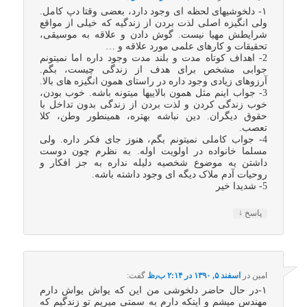
۱- دلخوشیهای لحظه ای وجود دارد، بعضی وقتا دپ کامل.
ولی انگیزه اصلی لذت بردن از زندگیه که خیلی از مواقع
شرایطش مهیا نیست. گوش دادن و علاقه به موسیقی،
تحقیقات و کارهای علمی مورد علاقه و …
2- اهداف کوتاه مدت و بلند مدت وجود داره اما نمیتونم
جوابی مشخص برای هدف از زندگی چیست، بگم.
آرزوهای زیادی وجود داره در راستای همون انگیزه های بالا.
3- جواب اینم مثل همون بالاییها میتونه باشه. خوب بودن،
خوب زندگی کردن و لذت بردن از زندگی بدون تداخل با
حقوق دیگران. دین نباشه بهتره، همینطور وطن، کلا
تعصب.
4- جواب کاملی نمیتونم بگم، هنوز جای فکر داره. ولی
مسلما خانواده در اولویت اوله. به نظرم چون دوست
داشتن یه موضوع شخصیه دلیله نداره به جز افکار و
روحیات آدم ملاک دیگه ای وجود داشته باشه.
5- شدیدا خیر
↓
پاسخ
امین
در
اسفند ۵, ۱۳۹۰ در ۲:۱۴ ب٫ظ
گفت:
۱-در حال حاضر دلخوشی من این که یواش یواش دارم
مهندس میشم و اینکه دارم به سمتی میریم تو زندگیم که