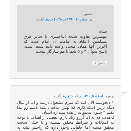
حسین
در
اسفند ۱۰, ۱۳۹۰ در ۱۰:۴۸ ب٫ظ
گفت:
سلام
مهمترین تفاوت شیعه اثناعشری با سایر فرق
مسلمین، اعتقاد به امامت ۱۲ امام است که
آخرین آنها همان منجی وعده داده شده است.
پاسخ سوال ۳ و ۵ شما با هم سازگار نیست.
↓
پاسخ
ترنج
در
اسفند ۵, ۱۳۹۰ در ۱۰:۰۶ ق٫ظ
گفت:
۱-دلخوشیم الان اینه که سرم مشغول درسه و اما از سال
دیگه ترس اینکه کاری که بهش علاقه داشته باشم رو پیدا
نکنم ۴ ستون بدنمو به رعشه میندازه استاد.
2-هدف که نه اما آرزو زیاد دارم. بعضی از اهداف با توجه
به امکانات و شرایط محقق نمیشه و یا خیلی سخت
محقق میشه اما جاهایی وجود داره که راحتتر بشه به