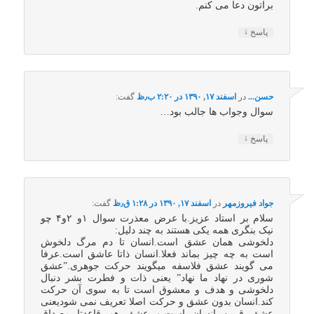
براتون دعا می کنم.
↓
پاسخ
حسن...
در
اسفند ۱۷, ۱۳۹۰ در ۲:۲۰ ب٫ظ
گفت:
سوال وجواب ها جالب بود…
↓
پاسخ
جواد فیروزمهر
در
اسفند ۱۷, ۱۳۹۰ در ۱:۲۸ ق٫ظ
گفت:
سلام بر استاد عزیز.با عرض معذرت سوال ۱و ۲و۴ چو
نیک بنگری همه یکی هستند به چند دلیل:
دلخوشی همان عشق است.انسان تا دم مرگ دلخوش
است به چه چیز بماند فعلا.انسان ذاتا عاشق است.عرفا
می گویند عشق فلاسفه میگویند حرکت جوهری.”عشق
شوری در نهاد ما نهاد” یعنی ذات و فطرت بشر دنبال
دلخوشی و هدف و معشوق است تا به سوی آن حرکت
کند.انسان بدون عشق و حرکت اصلا تعریف نمی شودیعنی
عشق قرین انسان است.و عشق هم قاعدتا مصداق