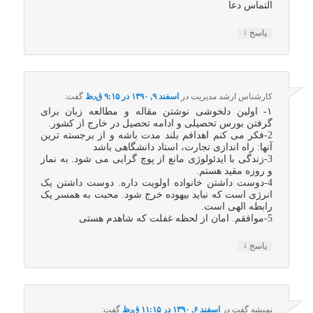
التماس دعا
↓
پاسخ
کارشناس ارشد مدیریت
در
اسفند ۹, ۱۳۹۰ در ۹:۱۵ ق٫ظ
گفت:
۱- اولین دلخوشی نوشتن مقاله و مطالعه زبان برای
گرفتن بورس تحصیلی و ادامه تحصیل در خارج از کشور.
2-فکر می کنم اهدافم بلند مدت باشه و از برجسته ترین
آنها: راه اندازی تجارت، استاد دانشگاهی باشد
3-زندگی با ایدئولوژی مانع از پوچ گرایی می شود. به نماز
و روزه مقید هستم.
4-دوست داشتن خانواده اولویت داره. دوست داشتن یک
انرژی است که نباید بیهوده خرج شود. محبت به همسر یک
رابطه الهی است.
5-موافقم. امان از لحظه غفلت که شاهدم هستی
↓
پاسخ
نمیشه گفت
در
اسفند ۶, ۱۳۹۰ در ۱۱:۱۵ ق٫ظ
گفت: