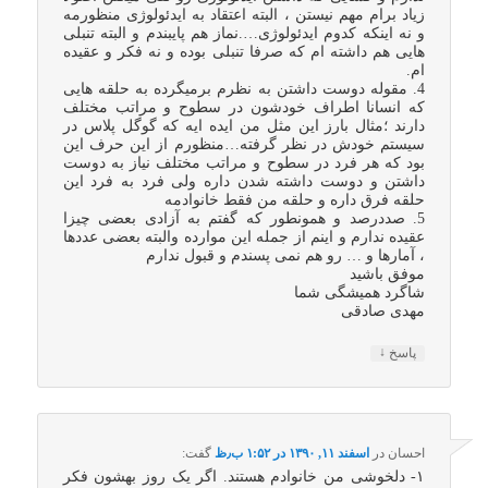
زیاد برام مهم نیستن ، البته اعتقاد به ایدئولوژی منظورمه
و نه اینکه کدوم ایدئولوژی….نماز هم پایبندم و البته تنبلی
هایی هم داشته ام که صرفا تنبلی بوده و نه فکر و عقیده
ام.
4. مقوله دوست داشتن به نظرم برمیگرده به حلقه هایی
که انسانا اطراف خودشون در سطوح و مراتب مختلف
دارند ؛مثال بارز این مثل من ایده ایه که گوگل پلاس در
سیستم خودش در نظر گرفته…منظورم از این حرف این
بود که هر فرد در سطوح و مراتب مختلف نیاز به دوست
داشتن و دوست داشته شدن داره ولی فرد به فرد این
حلقه فرق داره و حلقه من فقط خانوادمه
5. صددرصد و همونطور که گفتم به آزادی بعضی چیزا
عقیده ندارم و اینم از جمله این موارده والبته بعضی عددها
، آمارها و … رو هم نمی پسندم و قبول ندارم
موفق باشید
شاگرد همیشگی شما
مهدی صادقی
↓
پاسخ
احسان
در
اسفند ۱۱, ۱۳۹۰ در ۱:۵۲ ب٫ظ
گفت:
۱- دلخوشی من خانوادم هستند. اگر یک روز بهشون فکر