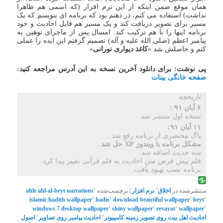
همان موقع ضمن اینکه از این نرم افزار (که اسمی هم ظاهرا
نداشت) استفاده می کنم، در ذهنم بود که برنامه ای بنویسم که یک
مسیر برای تصویر دریافت کند و یک مسیر هم فایل احادیث و خود
برنامه اینها را با هم ترکیب کند. امسال پس از ماجرای توهین به
پیامبر اعظم (صلی الله علیه و آله) تصمیم گرفتم این ایده را عملی
کنم و حاصلش شد «
کاغذ دیواری نورانی
»
پی نوشت: برای دانلود آخرین نسخه به این آدرس مراجعه کنید:
صفحه خانگی بینات
تاریخچه:
۶ آبان ۹۱ :
نسخه اول منتشر شد
۱۱ آبان ۹۱:
باگ مختصری از برنامه رفع شد.
مشکل برنامه با ویندوز XP حل شد
.
سه حدیث اضافه شد.
قلم پیش فرض متن احادیث به قلم قرآنی تغییر پیدا کرد.
برنامه نصب بهبود یافت.
منتشرشده در
اخلاق
٬
نرم افزار
|
برچسب‌شده
٬
ahl-al-beyt narrations
ahle
islamic
hadith wallpaper
٬
hadis
٬
download beautiful wallpaper
٬
beyt
٬
windows 7 desktop wallpaper
٬
shiny wallpaper
٬
revayat
٬
wallpaper
٬
احادیث اهل بیت روی تصویر زمینه کامپیوتر
٬
احادیث پیامبر روی تصاویر
٬
اصول