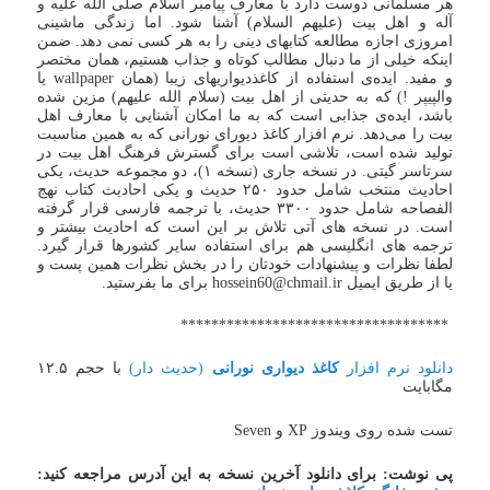
هر مسلمانی دوست دارد با معارف پیامبر اسلام صلی الله علیه و
آله و اهل بیت (علیهم السلام) آشنا شود. اما زندگی ماشینی
امروزی اجازه مطالعه کتابهای دینی را به هر کسی نمی دهد. ضمن
اینکه خیلی از ما دنبال مطالب کوتاه و جذاب هستیم، همان مختصر
و مفید. ایده‌ی استفاده از کاغذدیواریهای زیبا (همان wallpaper یا
والپیپر !) که به حدیثی از اهل بیت (سلام الله علیهم) مزین شده
باشد، ایده‌ی جذابی است که به ما امکان آشنایی با معارف اهل
بیت را می‌دهد. نرم افزار کاغذ دیورای نورانی که به همین مناسبت
تولید شده است، تلاشی است برای گسترش فرهنگ اهل بیت در
سرتاسر گیتی. در نسخه جاری (نسخه ۱)، دو مجموعه حدیث، یکی
احادیث منتخب شامل حدود ۲۵۰ حدیث و یکی احادیث کتاب نهج
الفصاحه شامل حدود ۳۳۰۰ حدیث، با ترجمه فارسی قرار گرفته
است. در نسخه های آتی تلاش بر این است که احادیث بیشتر و
ترجمه های انگلیسی هم برای استفاده سایر کشورها قرار گیرد.
لطفا نظرات و پیشنهادات خودتان را در بخش نظرات همین پست و
یا از طریق ایمیل hossein60@chmail.ir برای ما بفرستید.
***********************************
دانلود نرم افزار
کاغذ دیواری نورانی
(حدیث دار)
با حجم ۱۲.۵
مگابایت
تست شده روی ویندوز XP و Seven
پی نوشت: برای دانلود آخرین نسخه به این آدرس مراجعه کنید: