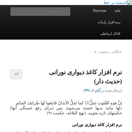
یادداشتهای یک معلم در باب زندگی، اخلاق، اخبار، علم و سیاست
پرش
پرش
به
به
فهرست
جست‌و
خانه
Bayyenat
اصلی
محتوای
محتوای
ثانویه
اصلی
نرم افزار بیّـنات
اندیشه بر خط
کانال ارتباطی
بایگانی برچسب: S
نرم افزار کاغذ دیواری نورانی
۱۳
(حدیث دار)
ارسال شده در
آبان ۶, ۱۳۹۱
إن‎‏َّ هذِِهِ القُلوبَ تَمَلُّ‏‏‎ُّ کما تَمَلُّ الأبدانُ فَابتَغوا لَها طَرائِفَ الحِکمِ.
دلها مانند بدنها خسته می‌شوند پس (برای رفع خستگی آنها)
حکمتهای تازه بجویید. (نهج البلاغه، حکمت۹۱)
نرم افزار
کاغذ دیواری نورانی