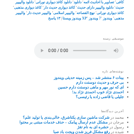
کافی
٬
تصاویر با احادیث ائمه
٬
دانلود
٬
دانلود کاغذ دیواری نورانی
٬
دانلود والپیپر
حدیث
٬
دانلود والپیپر دارای حدیث
٬
کاغذ دیواری حدیث دار
٬
کاغذ دیواری مذهبی
٬
کاغذ دیواری نورانی
٬
نهج الفصاحه
٬
والپیپر اسلامی
٬
والپیپر حدیث دار
٬
والپیپر
مذهبی
٬
ویندوز 7
٬
ویندوز XP
٬
ویندوز ویستا
|
۱۳
پاسخ
موسیقی زمینه
نوشته‌های تازه
بینات ۶ منتشر شد – پس زمینه حدیثی ویندوز
بی حرف و حدیث دوستت دارم
ای که نور مهر و ماهی دوستت دارم حسین
احمدی نژاد خوب احمدی نژاد بد!
جلیلی یا قاضی زاده یا رئیسی؟
آخرین دیدگاه‌ها
محمد
در
شرکت ماشین سازی یکتاشرق، خالی‌بندی یا تولید علم؟
مرجان
در
مشکل عدم ارسال پیامک – حذف خدمات مبتنی بر محتوا
رسول
در
حشره ای به نام تقژ
شیده
در
رفع مشکل فریز شدن ویجت باد صبا