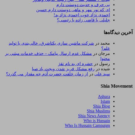
بی حرف و حدیث دوستت دارم
ای که نور مهر و ماهی دوستت دارم حسین
احمدی نژاد خوب احمدی نژاد بد!
جلیلی یا قاضی زاده یا رئیسی؟
آخرین دیدگاه‌ها
محمد
در
شرکت ماشین سازی یکتاشرق، خالی‌بندی یا تولید
علم؟
مرجان
در
مشکل عدم ارسال پیامک – حذف خدمات مبتنی بر
محتوا
رسول
در
حشره ای به نام تقژ
شیده
در
رفع مشکل فریز شدن ویجت باد صبا
سید علی
در
از زمان خلقت حضرت آدم چه مقدار می گذرد؟
Shia Movement
Ashura
Islam
Shia Blog
Shia Muslims
Shia News Agency
Who is Hussain
Who Is Hussain Campaign