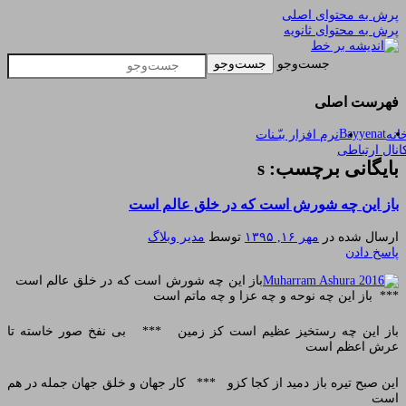
پرش به محتوای اصلی
پرش به محتوای ثانویه
یادداشتهای یک معلم در باب زندگی، اخلاق، اخبار،
اندیشه بر خط
جست‌وجو
علم و سیاست
فهرست اصلی
Bayyenat
انه
نرم افزار بیّـنات
انال ارتباطی
بایگانی برچسب: s
باز این چه شورش است که در خلق عالم است
ارسال شده در
مهر ۱۶, ۱۳۹۵
توسط
مدیر وبلاگ
پاسخ دادن
باز این چه شورش است که در خلق عالم است
*** باز این چه نوحه و چه عزا و چه ماتم است
باز این چه رستخیز عظیم است کز زمین *** بی نفخ صور خاسته تا
عرش اعظم است
این صبح تیره باز دمید از کجا کزو *** کار جهان و خلق جهان جمله در هم
است