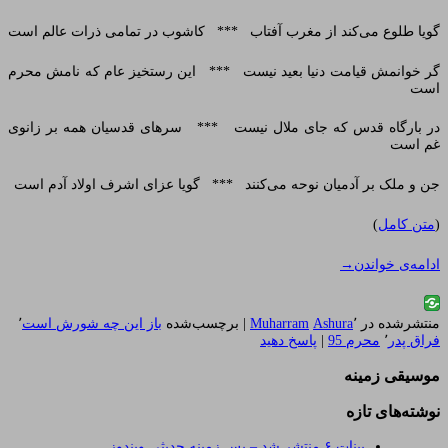
گویا طلوع می‌کند از مغرب آفتاب *** کاشوب در تمامی ذرات عالم است
گر خوانمش قیامت دنیا بعید نیست *** این رستخیز عام که نامش محرم
است
در بارگاه قدس که جای ملال نیست *** سرهای قدسیان همه بر زانوی
غم است
جن و ملک بر آدمیان نوحه می‌کنند *** گویا عزای اشرف اولاد آدم است
(
متن کامل
)
ادامه‌ی خواندن
→
منتشرشده در
٬
Ashura
Muharram
|
برچسب‌شده
باز این چه شورش است
٬
فراق پدر
٬
محرم 95
|
پاسخ دهید
موسیقی زمینه
نوشته‌های تازه
بینات ۶ منتشر شد – پس زمینه حدیثی ویندوز