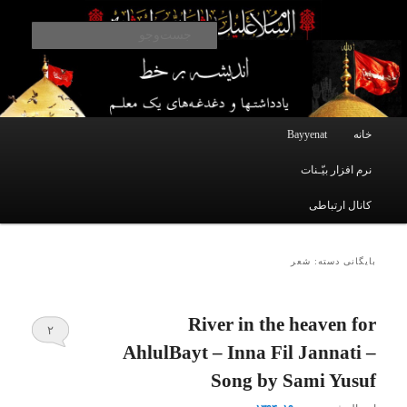
یادداشتهای یک معلم در باب زندگی، اخلاق، اخبار، علم و سیاست
پرش
پرش
به
به
جست‌و
محتوای
محتوای
ثانویه
اصلی
اندیشه بر خط
فهرست
خانه
Bayyenat
اصلی
نرم افزار بیّـنات
کانال ارتباطی
بایگانی دسته:
شعر
River in the heaven for
۲
AhlulBayt – Inna Fil Jannati –
Song by Sami Yusuf