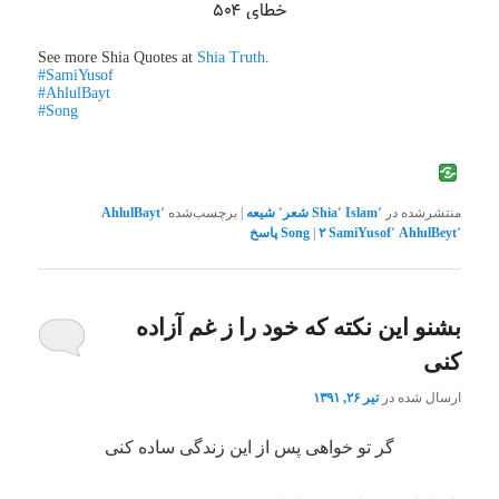
See more Shia Quotes at
Shia Truth
.
#SamiYusof
#AhlulBayt
#Song
منتشرشده در
٬
Islam
٬
Shia
شعر
٬
شیعه
|
برچسب‌شده
٬
AhlulBayt
٬
AhlulBeyt
٬
SamiYusof
۲
|
Song
پاسخ
بشنو این نکته که خود را ز غم آزاده
کنی
ارسال شده در
تیر ۲۶, ۱۳۹۱
گر تو خواهی پس از این زندگی ساده کنی