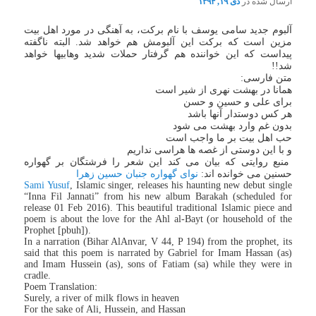
ارسال شده در
دی ۱۹, ۱۳۹۴
آلبوم جدید سامی یوسف با نام برکت، به آهنگی در مورد اهل بیت
مزین است که برکت این آلبومش هم خواهد شد. البته ناگفته
پیداست که این خواننده هم گرفتار حملات شدید وهابیها خواهد
شد!!
متن فارسی:
همانا در بهشت نهری از شیر است
برای علی و حسین و حسن
هر کس دوستدار آنها باشد
بدون غم وارد بهشت می شود
حب اهل بیت بر ما واجب است
و با این دوستی از غصه ها هراسی نداریم
منبع روایتی که بیان می کند این شعر را فرشتگان بر گهواره
حسنین می خوانده اند:
نوای گهواره جنبان حسین زهرا
Sami Yusuf
, Islamic singer, releases his haunting new debut single
“Inna Fil Jannati” from his new album Barakah (scheduled for
release 01 Feb 2016). This beautiful traditional Islamic piece and
poem is about the love for the Ahl al-Bayt (or household of the
Prophet [pbuh]).
In a narration (Bihar AlAnvar, V 44, P 194) from the prophet, its
said that this poem is narrated by Gabriel for Imam Hassan (as)
and Imam Hussein (as), sons of Fatiam (sa) while they were in
cradle.
Poem Translation:
Surely, a river of milk flows in heaven
For the sake of Ali, Hussein, and Hassan