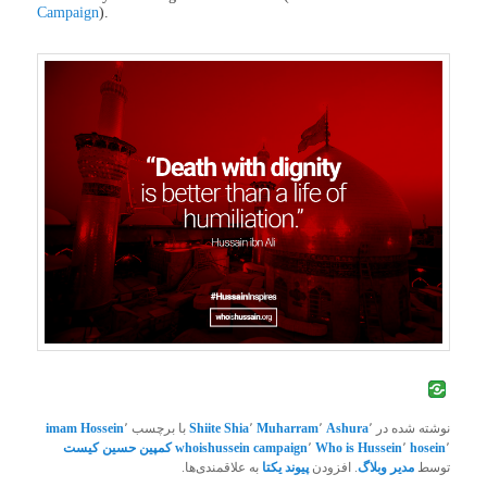
Campaign
).
نوشته شده در
٬
Ashura
٬
Muharram
٬
Shia
Shiite
با برچسب
٬
Hossein
imam
٬
hosein
٬
Who is Hussein
٬
whoishussein campaign
کمپین حسین کیست
توسط
مدیر وبلاگ
. افزودن
پیوند یکتا
به علاقمندی‌ها.